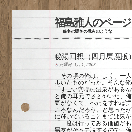
福島雅人のページ
厳冬の暖炉の熾火のような
秘湯回想（四月馬鹿版
火曜日, 4月 1, 2003
その頃の俺は、よく、一人
歩いたものだった。そんな俺
「すごい穴場の温泉があるん
と俺の耳元でささやいた。俺
気がなくて、へたをすれば掘
ころなんだろう、と思ったが
に輝いていることまでは気が
「一度は行ってみる価値があ
悪友がそう力説するので、俺