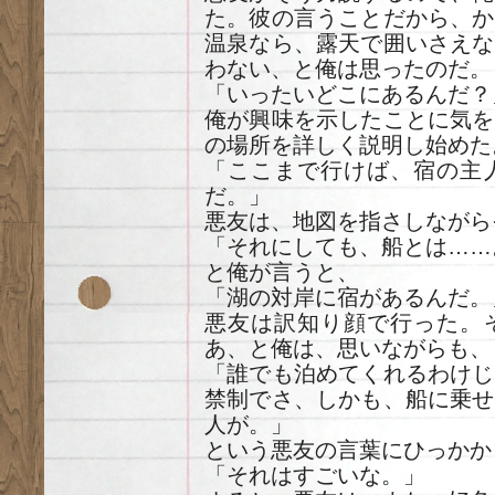
た。彼の言うことだから、か
温泉なら、露天で囲いさえな
わない、と俺は思ったのだ。
「いったいどこにあるんだ？
俺が興味を示したことに気を
の場所を詳しく説明し始めた
「ここまで行けば、宿の主
だ。」
悪友は、地図を指さしながら
「それにしても、船とは……
と俺が言うと、
「湖の対岸に宿があるんだ。
悪友は訳知り顔で行った。
あ、と俺は、思いながらも、
「誰でも泊めてくれるわけじ
禁制でさ、しかも、船に乗せ
人が。」
という悪友の言葉にひっかか
「それはすごいな。」