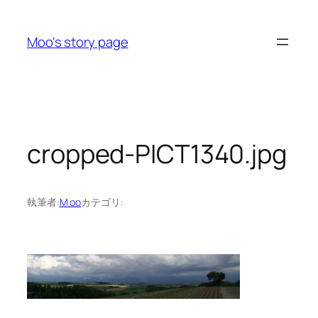
内
容
Moo's story page
を
ス
キ
ッ
プ
cropped-PICT1340.jpg
執筆者:
M oo
カテゴリ: