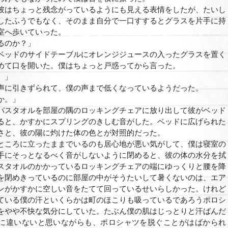
はちょっと残念がっているようにも見える表情をしたが、たいし
したふうでもなく、そのまま自分で一口すするとグラスを片手に持
室へ歩いていった。
るのか？」
ベッドのサイドテーブルにオレンジジュースの入ったグラスを置く
めて口を開いた。僕はちょっと戸惑ってから言った。
。」
声に引きずられて、僕の声まで低くなっているようだった。
か。」
バスタオルを部屋の隅のロッキングチェアに放り出して彼がベッド
ると、かすかにスプリングのきしむ音がした。ベッドに広げられた
さと、彼の陽に灼けた体の色とが対照的だった。
ころに立ったままでいるのも居心地が悪い気がして、僕は寝室の
手にそっとなるべく音がしないように閉めると、彼の体の水分を拭
スタオルのかかっているロッキングチェアの端にゆっくりと腰を降
を閉めきっているのに部屋の中がそうたいして暑くないのは、エア
ンがかすかに空しい音をたてて回っているせいらしかった。けれど
ている僕の汗といくらかは町のほこりも吸っているであろうポロシ
をやや不快な気分にしていた。たぶん僕の肌はじっとりと汗ばんだ
に違いないと思いながらも、ポロシャツを脱ぐことがはばかられ