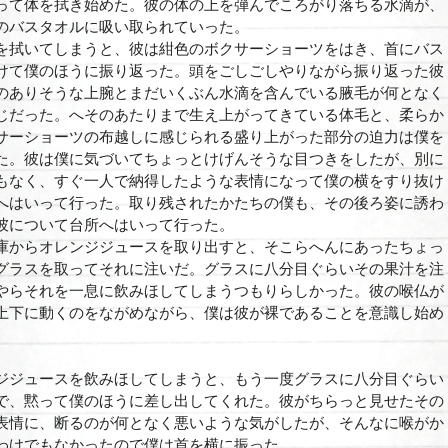
って体を拭き始めた。彼の体の上を弾んでころがり落ちる水滴が、
のバスタオルに吸い取られていった。
拭いてしまうと、彼は紺色のボクサーショーツをはき、首にバス
けて僕のほうに振り返った。頭をごしごしやりながら振り返った彼
のありそうな上腕とまだいくぶん水滴を含んでいる腋毛が何となく
じだった。へそのあたりまで生え上がってきている体毛と、柔らか
サーショーツの布越しに感じられる盛り上がった部分の迫力は僕を
た。彼は僕に気づいてちょっとけげんそうな目つきをしたが、別に
もなく、すぐ一人で納得したような表情になって僕の横をすり抜け
へはいって行った。取り残されたかたちの僕も、その後ろ姿に誘わ
彼について台所へはいって行った。
からオレンジジュースを取り出すと、そこらへんにあったちょっ
グラスを取ってそれに注いだ。グラスに八分目ぐらいその果汁を注
やらそれを一息に飲みほしてしまうつもりらしかった。彼の喉仏が
上下に動くのをながめながら、僕は彼が裸であることを意識し始め
ジジュースを飲みほしてしまうと、もう一度グラスに八分目ぐらい
で、黙って僕のほうに差し出してくれた。彼がちらっと見せたその
表情に、断るのが何となく悪いような気がしたが、そんなに喉がか
わけでもなかったので僕は首を横に振った。