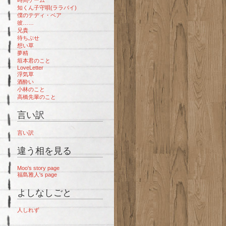
知くん子守唄(ララバイ)
僕のテディ・ベア
彼……
兄貴
待ちぶせ
想い草
夢精
垣本君のこと
LoveLetter
浮気草
酒酔い
小林のこと
高橋先輩のこと
言い訳
言い訳
違う相を見る
Moo's story page
福島雅人's page
よしなしごと
人しれず