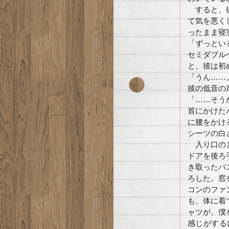
すると、彼
て気を悪く
ったまま寝
「ずっとい
セミダブル
と、彼は初
「うん……
彼の低音の
「……そう
首にかけた
に腰をかけ
シーツの白
入り口のと
ドアを後ろ
き取ったバ
ろした。窓
コンのファ
も、体に着
ャツが、僕
感じがする