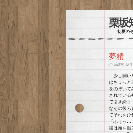
栗坂
初夏のそ
夢精
水曜日, 12月 1
少し開いた
はちょっと
をのぞいて
されている
て引き締ま
なその後ろ
てそれをひ
「ふうっ…
彼は頭を振