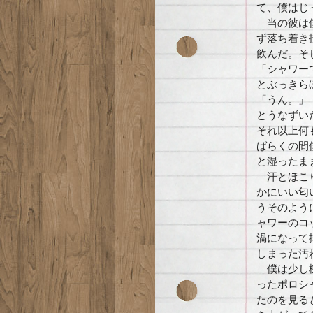
て、僕はじ
当の彼は僕
ず落ち着き
飲んだ。そ
「シャワー
とぶっきら
「うん。」
とうなずい
それ以上何
ばらくの間
と湿ったま
汗とほこり
かにいい匂
うそのよう
ャワーのコ
渦になって
しまった汚
僕は少し機
ったポロシ
たのを見る