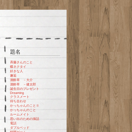
題名
斉藤さんのこと
蝶ネクタイ
好きな人
邂逅
酒酔草 －大介
酒酔草 －健太郎
誕生日のプレゼント
Dreaming
クラスメート
待ち合わせ
かっちゃんのことⅡ
かっちゃんのこと
ルームメイト
思い出のための挿話
電話
ダブルベッド
時間ゲーム