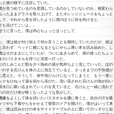
っと彼の様子に注目していた。
が見つめているのを意識しているのかしていないのか、相変わら
払ったままグラスを取り上げて、またオレンジジュースをちょっと
して、それから意を決したように僕のほうに目を向けると、
でも浴びてこいよ。」
ぼうに言った。僕は内心ちょっとほっとして、
た。僕は彼が付け加えて何か言うことを期待していたのだが、彼は
も言わず、ベッドに横になるとなにやらぶ厚い本を読み始めた。し
僕はそのままにしていたが、ついにあきらめて、彼の使ったちょっ
まのバスタオルを持つと浴室へ行った。
のしみこんだ肌を少々熱めの湯が気持ちよく流していった。ほの
いのする石けんを体の上に泡立てていると、さっきまでの不快感が
に思えた。そうして、体中泡だらけになってしまうと、もう一度シ
ックをひねって湯を頭から浴びた。洗い流された石けんの泡が白い
排水口に吸い込まれていくのを見ていると、石けんと一緒に流れて
れの分だけ体が軽くなったような気がした。
嫌をよくして体を拭いたバスタオルを腰に巻くと、自分の汗を吸
ャツやら下着やらをかかえて寝室のドアを開けた。僕がはいって来
と、彼は読みかけの本をサイドテーブルの上に置いてのっそりと起