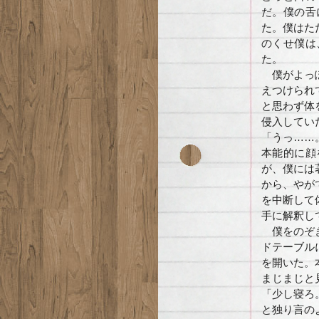
だ。僕の舌
た。僕はた
のくせ僕は
た。
僕がよっぽ
えつけられ
と思わず体
侵入してい
「うっ……
本能的に顔
が、僕には
から、やが
を中断して
手に解釈し
僕をのぞき
ドテーブル
を開いた。
まじまじと
「少し寝ろ
と独り言の