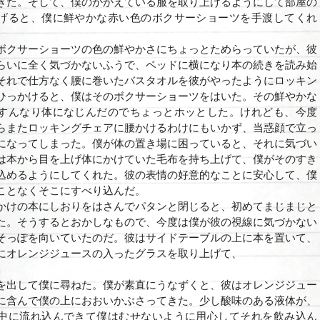
きた。そして、僕のかかえている服を取り上げるようにして部屋の
げると、僕に鮮やかな赤い色のボクサーショーツを手渡してくれ
クサーショーツの色の鮮やかさにちょっとためらっていたが、彼
らいに全く気づかないふうで、ベッドに横になり本の続きを読み始
それで仕方なく腰に巻いたバスタオルを彼がやったようにロッキン
ひっかけると、僕はそのボクサーショーツをはいた。その鮮やかな
すんなり体になじんだのでちょっとホッとした。けれども、今度
らまたロッキングチェアに腰かけるわけにもいかず、当惑顔で立っ
になってしまった。僕が体の置き場に困っていると、それに気づい
は本から目を上げ体にかけていた毛布を持ち上げて、僕がそのすき
込めるようにしてくれた。彼の表情の好意的なことに安心して、僕
ことなくそこにすべり込んだ。
けの本にしおりをはさんでパタンと閉じると、初めてまじまじと
た。そうするとおかしなもので、今度は僕が彼の視線に気づかない
そっぽを向いていたのだ。彼はサイドテーブルの上に本を置いて、
にオレンジジュースの入ったグラスを取り上げて、
」
を出して僕に尋ねた。僕が素直にうなずくと、彼はオレンジジュー
に含んで僕の上におおいかぶさってきた。少し酸味のある液体が、
中に流れ込んできて僕はむせないように用心してそれを飲み込ん