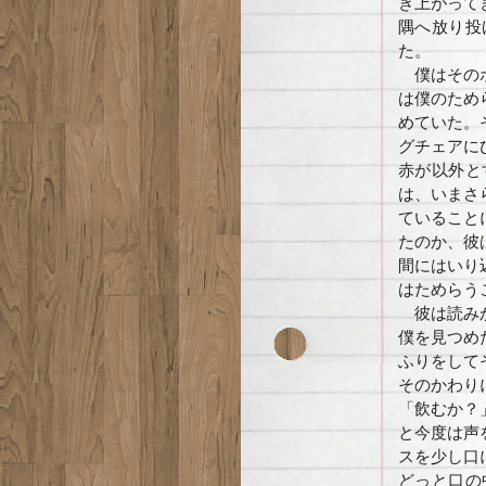
き上がって
隅へ放り投
た。
僕はそのボ
は僕のため
めていた。
グチェアに
赤が以外と
は、いまさ
ていること
たのか、彼
間にはいり
はためらう
彼は読みか
僕を見つめ
ふりをして
そのかわり
「飲むか？
と今度は声
スを少し口
どっと口の