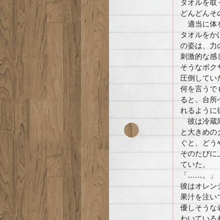
タオルを取
どんどんそ
適当に体を
タオルをか
の姿は、力
刺激的な感
そうなボク
圧倒してい
何を言うで
ると、台所
れるように
彼は冷蔵庫
と大きめの
ぐと、どう
そのたびに
ていた。
「……。」
彼はオレン
果汁を注い
優しそうな
わいている