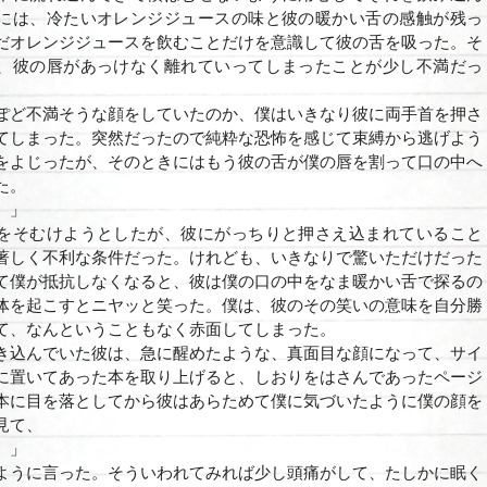
には、冷たいオレンジジュースの味と彼の暖かい舌の感触が残っ
だオレンジジュースを飲むことだけを意識して彼の舌を吸った。そ
、彼の唇があっけなく離れていってしまったことが少し不満だっ
ど不満そうな顔をしていたのか、僕はいきなり彼に両手首を押さ
てしまった。突然だったので純粋な恐怖を感じて束縛から逃げよう
をよじったが、そのときにはもう彼の舌が僕の唇を割って口の中へ
た。
。」
をそむけようとしたが、彼にがっちりと押さえ込まれていること
著しく不利な条件だった。けれども、いきなりで驚いただけだった
て僕が抵抗しなくなると、彼は僕の口の中をなま暖かい舌で探るの
体を起こすとニヤッと笑った。僕は、彼のその笑いの意味を自分勝
て、なんということもなく赤面してしまった。
込んでいた彼は、急に醒めたような、真面目な顔になって、サイ
に置いてあった本を取り上げると、しおりをはさんであったページ
本に目を落としてから彼はあらためて僕に気づいたように僕の顔を
見て、
。」
ように言った。そういわれてみれば少し頭痛がして、たしかに眠く