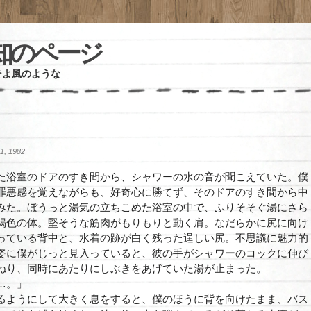
知のページ
よ風のような
, 1982
浴室のドアのすき間から、シャワーの水の音が聞こえていた。僕
罪悪感を覚えながらも、好奇心に勝てず、そのドアのすき間から中
みた。ぼうっと湯気の立ちこめた浴室の中で、ふりそそぐ湯にさら
褐色の体。堅そうな筋肉がもりもりと動く肩。なだらかに尻に向け
っている背中と、水着の跡が白く残った逞しい尻。不思議に魅力的
姿に僕がじっと見入っていると、彼の手がシャワーのコックに伸び
ねり、同時にあたりにしぶきをあげていた湯が止まった。
…。」
るようにして大きく息をすると、僕のほうに背を向けたまま、バス