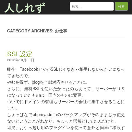
人しれず
検
索:
Skip to content
CATEGORY ARCHIVES: お仕事
SSL設定
2018年10月30日
昨今、FacebookとかがSSLじゃなきゃ相手しないみたいになっ
てきたので、
やむを得ず、blogを全部対応させることに。
さらに、無料SSLを使いたかったのもあって、サーバーがＵＳ
になっていたものは、国内のものに変更。
ついでにドメインの管理もサーバーの会社に集中させることに
した。
しょっぱなでphpmyadminのバックアップがそのままじゃ使え
ないということがわかり、ちょっと愕然としてたんだけど、
結局、お引っ越し用のプラグインを使って意外と簡単に移設す