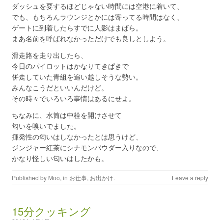
ダッシュを要するほどじゃない時間には空港に着いて、
でも、もちろんラウンジとかには寄ってる時間はなく、
ゲートに到着したらすでに人影はまばら。
まあ名前を呼ばれなかっただけでも良しとしよう。
滑走路を走り出したら、
今日のパイロットはかなりてきぱきで
併走していた青組を追い越しそうな勢い。
みんなこうだといいんだけど。
その時々でいろいろ事情はあるにせよ。
ちなみに、水筒は中栓を開けさせて
匂いを嗅いでました。
揮発性の匂いはしなかったとは思うけど、
ジンジャー紅茶にシナモンパウダー入りなので、
かなり怪しい匂いはしたかも。
Published by
Moo
, in
お仕事
,
お出かけ
.
Leave a reply
15分クッキング