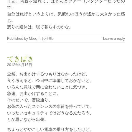
まあ、両親を連れて、ほとんどツアーコンダクターだったの
で、
自分は旅行というよりは、気疲れのほうが遙かに大きかった感
じ。
残りの連休は、寝て暮らすのかな。
Published by
Moo
, in
お仕事
.
Leave a reply
てきぱき
2012年4月16日
全然、お出かけするつもりはなかったけど、
良く考えると、今日中に準備しておかないと、
いろんな意味で間に合わないことに気づき、
急遽、お出かけすることに。
そのせいで、普段通り、
お茶の入ったステンレスの水筒を持っていて、
いったいセキュリティではどうなるんだろう、
とか思いながら出発。
ちょっとややこしい電車の乗り方をしたけど、