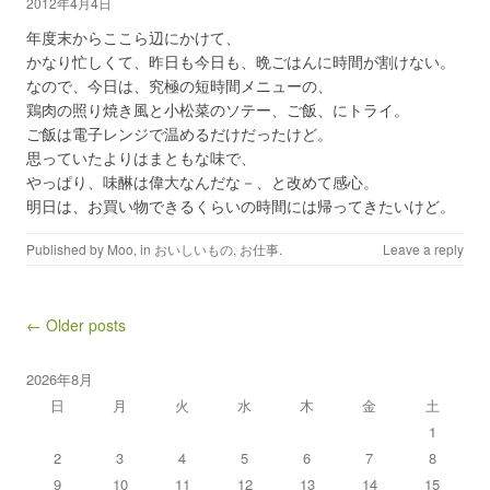
2012年4月4日
年度末からここら辺にかけて、
かなり忙しくて、昨日も今日も、晩ごはんに時間が割けない。
なので、今日は、究極の短時間メニューの、
鶏肉の照り焼き風と小松菜のソテー、ご飯、にトライ。
ご飯は電子レンジで温めるだけだったけど。
思っていたよりはまともな味で、
やっぱり、味醂は偉大なんだな－、と改めて感心。
明日は、お買い物できるくらいの時間には帰ってきたいけど。
Published by
Moo
, in
おいしいもの
,
お仕事
.
Leave a reply
Post navigation
← Older posts
2026年8月
日
月
火
水
木
金
土
1
2
3
4
5
6
7
8
9
10
11
12
13
14
15