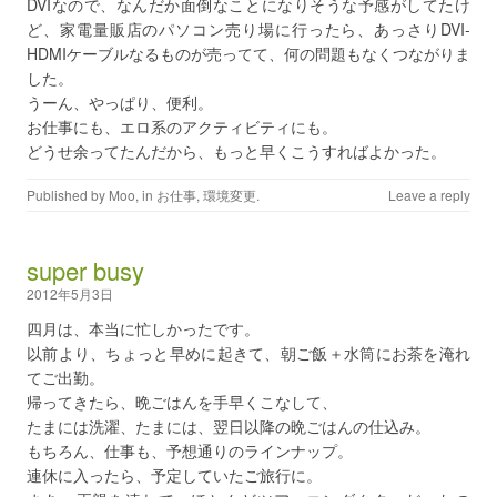
DVIなので、なんだか面倒なことになりそうな予感がしてたけ
ど、家電量販店のパソコン売り場に行ったら、あっさりDVI-
HDMIケーブルなるものが売ってて、何の問題もなくつながりま
した。
うーん、やっぱり、便利。
お仕事にも、エロ系のアクティビティにも。
どうせ余ってたんだから、もっと早くこうすればよかった。
Published by
Moo
, in
お仕事
,
環境変更
.
Leave a reply
super busy
2012年5月3日
四月は、本当に忙しかったです。
以前より、ちょっと早めに起きて、朝ご飯＋水筒にお茶を淹れ
てご出勤。
帰ってきたら、晩ごはんを手早くこなして、
たまには洗濯、たまには、翌日以降の晩ごはんの仕込み。
もちろん、仕事も、予想通りのラインナップ。
連休に入ったら、予定していたご旅行に。